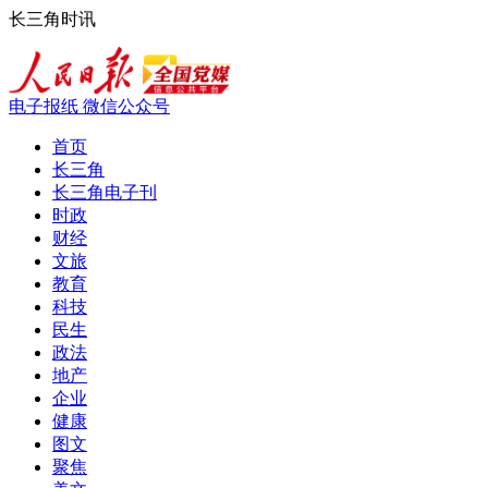
长三角时讯
电子报纸
微信公众号
首页
长三角
长三角电子刊
时政
财经
文旅
教育
科技
民生
政法
地产
企业
健康
图文
聚焦