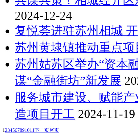
共谋共策！相城经开区
2024-12-24
复悦荟进驻苏州相城 
苏州黄埭镇推动重点项
苏州姑苏区举办“资本融
谋“金融街坊”新发展
20
服务城市建设、赋能产
造项目开工
2024-11-19
1
2
3
4
5
6
7
8
9
10
11
下一页
尾页