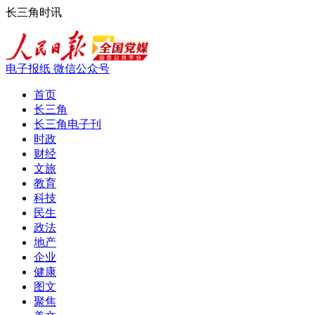
长三角时讯
电子报纸
微信公众号
首页
长三角
长三角电子刊
时政
财经
文旅
教育
科技
民生
政法
地产
企业
健康
图文
聚焦