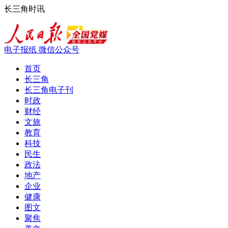
长三角时讯
电子报纸
微信公众号
首页
长三角
长三角电子刊
时政
财经
文旅
教育
科技
民生
政法
地产
企业
健康
图文
聚焦