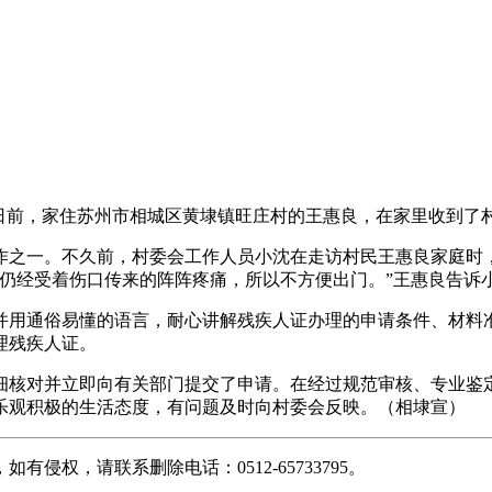
”日前，家住苏州市相城区黄埭镇旺庄村的王惠良，在家里收到了
作之一。不久前，村委会工作人员小沈在走访村民王惠良家庭时
，仍经受着伤口传来的阵阵疼痛，所以不方便出门。”王惠良告诉
并用通俗易懂的语言，耐心讲解残疾人证办理的申请条件、材料
理残疾人证。
细核对并立即向有关部门提交了申请。在经过规范审核、专业鉴
乐观积极的生活态度，有问题及时向村委会反映。（相埭宣）
权，请联系删除电话：0512-65733795。