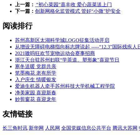
上一篇：
“初心菜园”喜丰收 爱心蔬菜送上门
下一篇：
创新网格化监管模式 管好“小微”护安全
阅读排行
苏州高新区太湖科学城LOGO征集活动开启
从增设无障碍电梯指向标志牌说起 -----“12.3”国
2021嗷呜狂欢节宠物运动会赛事招商
浙江天台驻苏州妇联“学茶道、塑形象”喜迎节日
寒冬送暖 党群共亲
笔墨梅花 老有所学
入户庆生 情暖银发
爱迪生机器人牵手苏州科技大学机械工程学院
净美家园 喜迎新春
妙剪窗花 喜迎龙年
友情链接
长三角时讯
新华网
人民网
全国党媒信息公共平台
腾讯大苏网