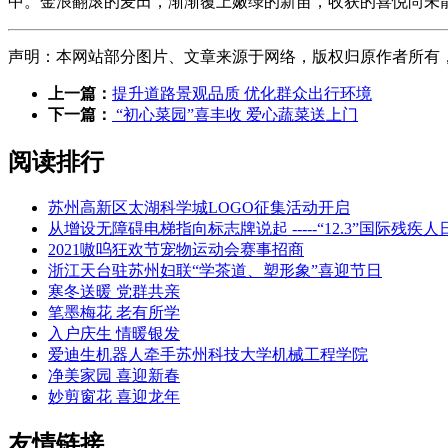
中。金浪翻滚的麦田，渐渐覆上嫩绿的新苗，收获的喜悦尚未
声明：本网站部分图片、文章来源于网络，版权归原作者所有，如有侵
上一篇：
提升道路景观品质 优化群众出行环境
下一篇：
“初心菜园”喜丰收 爱心蔬菜送上门
阅读排行
苏州高新区太湖科学城LOGO征集活动开启
从增设无障碍电梯指向标志牌说起 -----“12.3”国
2021嗷呜狂欢节宠物运动会赛事招商
浙江天台驻苏州妇联“学茶道、塑形象”喜迎节日
寒冬送暖 党群共亲
笔墨梅花 老有所学
入户庆生 情暖银发
爱迪生机器人牵手苏州科技大学机械工程学院
净美家园 喜迎新春
妙剪窗花 喜迎龙年
友情链接