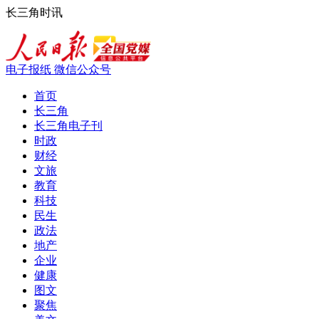
长三角时讯
电子报纸
微信公众号
首页
长三角
长三角电子刊
时政
财经
文旅
教育
科技
民生
政法
地产
企业
健康
图文
聚焦