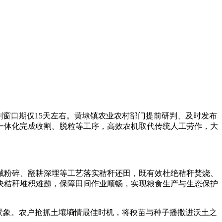
割窗口期仅15天左右。黄埭镇农业农村部门提前研判、及时发布
一体化完成收割、脱粒等工序，高效农机取代传统人工劳作，大
机械粉碎、翻耕深埋等工艺落实秸秆还田，既有效杜绝秸秆焚烧、
决秸秆堆积难题，保障田间作业顺畅，实现粮食生产与生态保护
景象。农户抢抓土壤墒情最佳时机，将秧苗与种子播撒进沃土之