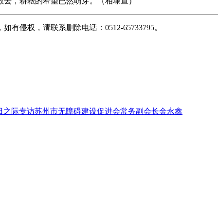
散去，耕耘的希望已然萌芽。（相埭宣）
权，请联系删除电话：0512-65733795。
际残疾人日之际专访苏州市无障碍建设促进会常务副会长金永鑫