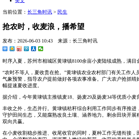
美文
当前位置：
长三角时讯
>
民生
抢农时，收麦浪，播希望
发布：2026-06-03 10:43 来源：长三角时讯
时序入夏，苏州市相城区黄埭镇8100余亩小麦陆续成熟，满
“农时不等人，夏收贵在抢。”黄埭镇农业农村部门有关工作人
气象预警，指导农户提前做好各项农事准备。广大农户抢抓晴
幅提速夏收进度。
据介绍，今年黄埭镇主推镇麦18、扬麦29及扬麦34等优质小麦
丰收之外，生态并行。黄埭镇秸秆综合利用工作同步有序推进，
守护田间生态，又能腐熟改良土壤、涵养地力。剩余田块开展
双向共赢。
在小麦收割稳步推进、收尾收官的同时，夏种工作无缝衔接，