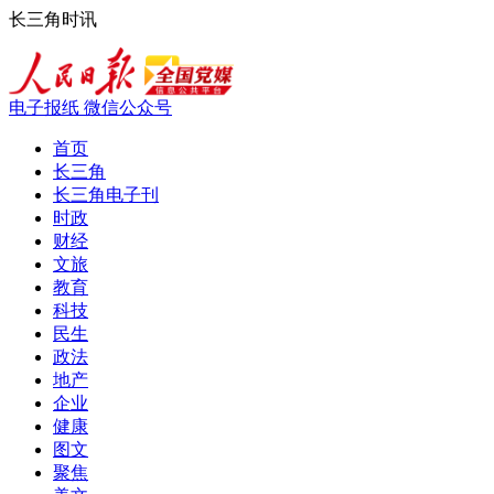
长三角时讯
电子报纸
微信公众号
首页
长三角
长三角电子刊
时政
财经
文旅
教育
科技
民生
政法
地产
企业
健康
图文
聚焦