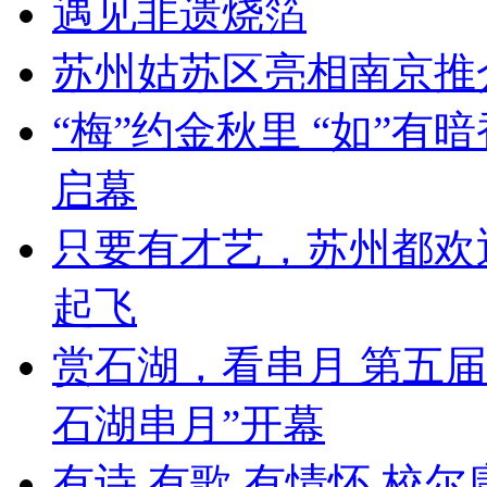
遇见非遗烧箔
苏州姑苏区亮相南京推
“梅”约金秋里 “如”有
启幕
只要有才艺，苏州都欢
起飞
赏石湖，看串月 第五届
石湖串月”开幕
有诗 有歌 有情怀 校