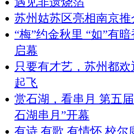
遇见非遗烧箔
苏州姑苏区亮相南京推
“梅”约金秋里 “如”有
启幕
只要有才艺，苏州都欢
起飞
赏石湖，看串月 第五届
石湖串月”开幕
有诗 有歌 有情怀 校