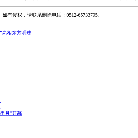
权，请联系删除电话：0512-65733795。
”亮相东方明珠
幕
飞
串月”开幕