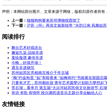
声明：本网站部分图片、文章来源于网络，版权归原作者所有，如有侵
上一篇：
猫猫狗狗要来苏州博物馆西馆了
下一篇：
沪苏（州）再添文旅新纽带 “水韵江南 风雅姑苏
阅读排行
舞台艺术好戏连台
邂逅扎染 品味非遗
童绘脸谱 趣传非遗
今晚，好戏开场！
遇见非遗烧箔
苏州姑苏区亮相南京推介千年古城
“梅”约金秋里 “如”有暗香来 “如梅有约”书画展在留园启
只要有才艺，苏州都欢迎 青年艺术圆梦计划助力梦想起
赏石湖，看串月 第五届“大运河姑苏民俗文化旅游节·石湖
有诗 有歌 有情怀 校尔康民谣音乐主题分享会触动人心
友情链接