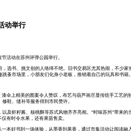
活动举行
读节活动在苏州评弹公园举行。
前，选书、挑文创的人络绎不绝。旧书交易区尤其热闹，不少家
趣跳蚤市场里，小朋友们化身小老板，推销着自己的玩具和书籍
扇、漆伞上精美的图案令人赞叹，布艺与葫芦画尽显传统手工艺的
、修鞋、缝补等服务得到市民赞许。
，以及虾籽酱、核桃酥等苏式风物齐齐亮相。“时味苏州”带来的
不仅有时令水果，还有果苗售卖。
，从一本好书到一场体验，从墨香到果香，通过市集活动让阅读融