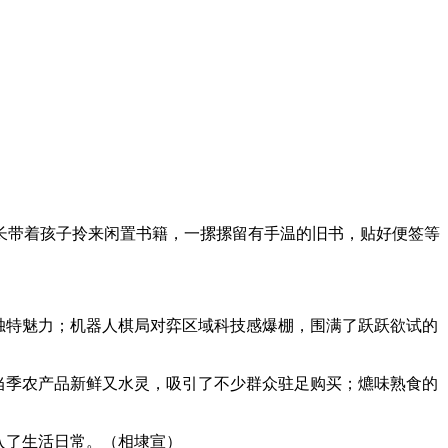
长带着孩子拎来闲置书籍，一摞摞留有手温的旧书，贴好便签等
。
独特魅力；机器人棋局对弈区域科技感爆棚，围满了跃跃欲试的
当季农产品新鲜又水灵，吸引了不少群众驻足购买；爊味熟食的
入了生活日常。（相埭宣）