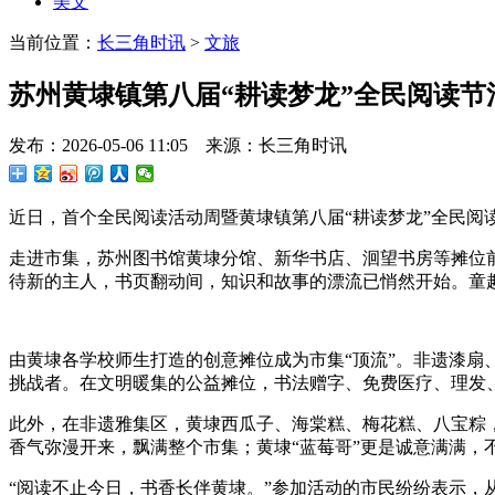
美文
当前位置：
长三角时讯
>
文旅
苏州黄埭镇第八届“耕读梦龙”全民阅读节
发布：2026-05-06 11:05 来源：长三角时讯
近日，首个全民阅读活动周暨黄埭镇第八届“耕读梦龙”全民阅
走进市集，苏州图书馆黄埭分馆、新华书店、洄望书房等摊位
待新的主人，书页翻动间，知识和故事的漂流已悄然开始。童
由黄埭各学校师生打造的创意摊位成为市集“顶流”。非遗漆
挑战者。在文明暖集的公益摊位，书法赠字、免费医疗、理发
此外，在非遗雅集区，黄埭西瓜子、海棠糕、梅花糕、八宝粽
香气弥漫开来，飘满整个市集；黄埭“蓝莓哥”更是诚意满满，
“阅读不止今日，书香长伴黄埭。”参加活动的市民纷纷表示