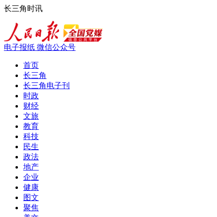
长三角时讯
电子报纸
微信公众号
首页
长三角
长三角电子刊
时政
财经
文旅
教育
科技
民生
政法
地产
企业
健康
图文
聚焦