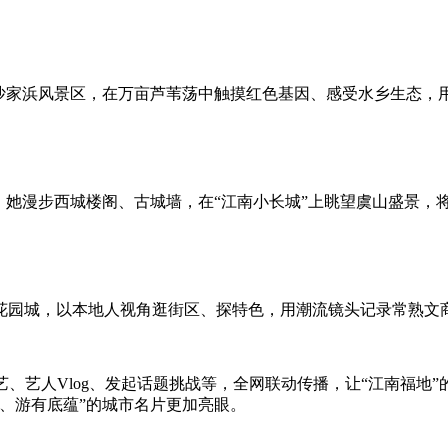
进沙家浜风景区，在万亩芦苇荡中触摸红色基因、感受水乡生态，
具。她漫步西城楼阁、古城墙，在“江南小长城”上眺望虞山盛景
花园城，以本地人视角逛街区、探特色，用潮流镜头记录常熟文
、艺人Vlog、发起话题挑战等，全网联动传播，让“江南福地
、游有底蕴”的城市名片更加亮眼。