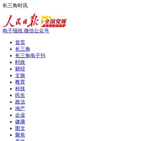
长三角时讯
电子报纸
微信公众号
首页
长三角
长三角电子刊
时政
财经
文旅
教育
科技
民生
政法
地产
企业
健康
图文
聚焦