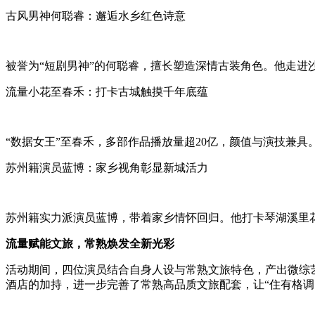
古风男神何聪睿：邂逅水乡红色诗意
被誉为“短剧男神”的何聪睿，擅长塑造深情古装角色。他走
流量小花至春禾：打卡古城触摸千年底蕴
“数据女王”至春禾，多部作品播放量超20亿，颜值与演技兼
苏州籍演员蓝博：家乡视角彰显新城活力
苏州籍实力派演员蓝博，带着家乡情怀回归。他打卡琴湖溪里
流量赋能文旅，常熟焕发全新光彩
活动期间，四位演员结合自身人设与常熟文旅特色，产出微综艺
酒店的加持，进一步完善了常熟高品质文旅配套，让“住有格调