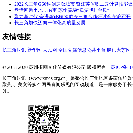
2022长三角G60科创走廊城市 暨江苏省职工云计算技能
盘活回购土地1339亩 苏州黄埭“腾笼”引“金凤”
聚力新时代 奋进新征程 豫商长三角合作研讨会在沪召开
长三角加快迈向一体化高质量发展
友情链接
长三角时讯
新华网
人民网
全国党媒信息公共平台
腾讯大苏网
© 2018-2020 苏州报网文化传媒有限公司 版权所有
苏ICP备180
长三角时讯（www.xmds.org.cn）是整合长三角地区
聚焦 、美文等多个网民喜闻乐见的互动频道；是一家服务于
务。