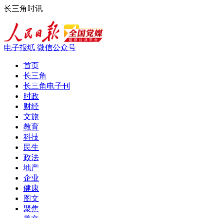
长三角时讯
电子报纸
微信公众号
首页
长三角
长三角电子刊
时政
财经
文旅
教育
科技
民生
政法
地产
企业
健康
图文
聚焦