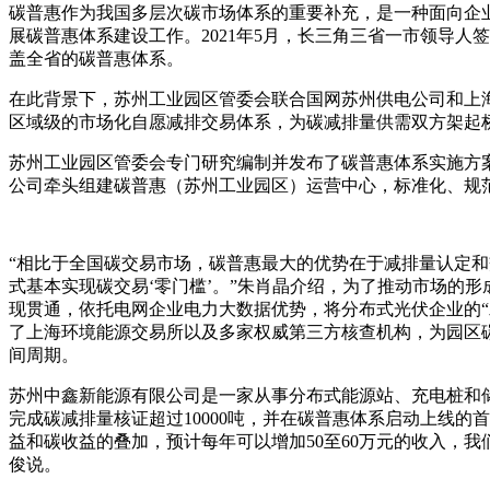
碳普惠作为我国多层次碳市场体系的重要补充，是一种面向企
展碳普惠体系建设工作。2021年5月，长三角三省一市领导人
盖全省的碳普惠体系。
在此背景下，苏州工业园区管委会联合国网苏州供电公司和上
区域级的市场化自愿减排交易体系，为碳减排量供需双方架起
苏州工业园区管委会专门研究编制并发布了碳普惠体系实施方
公司牵头组建碳普惠（苏州工业园区）运营中心，标准化、规
“相比于全国碳交易市场，碳普惠最大的优势在于减排量认定和
式基本实现碳交易‘零门槛’。”朱肖晶介绍，为了推动市场的
现贯通，依托电网企业电力大数据优势，将分布式光伏企业的“
了上海环境能源交易所以及多家权威第三方核查机构，为园区
间周期。
苏州中鑫新能源有限公司是一家从事分布式能源站、充电桩和储
完成碳减排量核证超过10000吨，并在碳普惠体系启动上线的
益和碳收益的叠加，预计每年可以增加50至60万元的收入，
俊说。