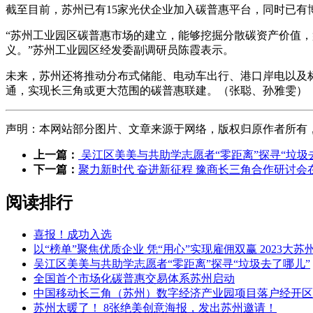
截至目前，苏州已有15家光伏企业加入碳普惠平台，同时已有
“苏州工业园区碳普惠市场的建立，能够挖掘分散碳资产价值，
义。”苏州工业园区经发委副调研员陈霞表示。
未来，苏州还将推动分布式储能、电动车出行、港口岸电以及
通，实现长三角或更大范围的碳普惠联建。（张聪、孙雅雯）
声明：本网站部分图片、文章来源于网络，版权归原作者所有，如有侵
上一篇：
吴江区美美与共助学志愿者“零距离”探寻“垃圾
下一篇：
聚力新时代 奋进新征程 豫商长三角合作研讨会
阅读排行
喜报！成功入选
以“榜单”聚焦优质企业 凭“用心”实现雇佣双赢 2023大
吴江区美美与共助学志愿者“零距离”探寻“垃圾去了哪儿”
全国首个市场化碳普惠交易体系苏州启动
中国移动长三角（苏州）数字经济产业园项目落户经开区
苏州太暖了！ 8张绝美创意海报，发出苏州邀请！