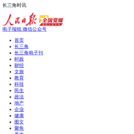
长三角时讯
电子报纸
微信公众号
首页
长三角
长三角电子刊
时政
财经
文旅
教育
科技
民生
政法
地产
企业
健康
图文
聚焦