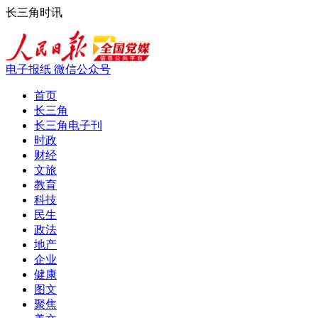
长三角时讯
电子报纸
微信公众号
首页
长三角
长三角电子刊
时政
财经
文旅
教育
科技
民生
政法
地产
企业
健康
图文
聚焦