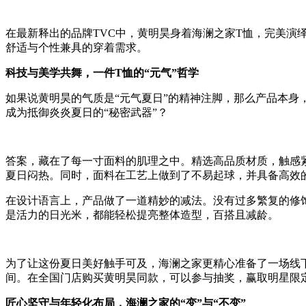
在最新释出的品牌TVC中，黄明昊身着海澜之家T恤，完美
舒适与个性兼具的穿着需求。
科技与美学共舞，一件T恤的“元气”哲学
如果说黄明昊的气质是“元气夏日”的精神注脚，那么产品本身
成为抵御炎炎夏日的“秘密武器”？
答案，藏在了每一寸面料的肌理之中。精选高品质材质，触感
夏日闷热。同时，面料在工艺上做到了不易起球，并具备高效
在设计语言上，产品做了一道精妙的减法。没有过多繁复的修
是活力的日光米，都能轻松提亮整体造型，百搭且减龄。
为了让这份夏日美好触手可及，海澜之家更精心准备了一场线
间。在全国门店购买黄明昊同款，可以参与抽奖，赢取明星限定
匠心坚守与年轻化布局，海澜之家的“变”与“不变”