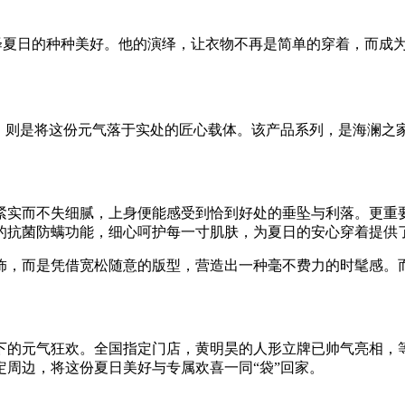
演绎夏日的种种美好。他的演绎，让衣物不再是简单的穿着，而成
，则是将这份元气落于实处的匠心载体。该产品系列，是海澜之
紧实而不失细腻，上身便能感受到恰到好处的垂坠与利落。更重要
的抗菌防螨功能，细心呵护每一寸肌肤，为夏日的安心穿着提供
饰，而是凭借宽松随意的版型，营造出一种毫不费力的时髦感。
下的元气狂欢。全国指定门店，黄明昊的人形立牌已帅气亮相，
周边，将这份夏日美好与专属欢喜一同“袋”回家。