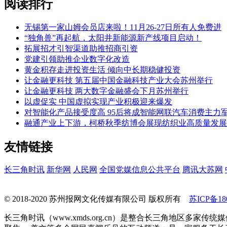
阅读排行
无锡第一家山姆会员店来啦！11月26-27日所有人免费进
“独角兽”再起航，太阳井新能源新产线项目启动！
拓展招才引智渠道助推招商引资
党建引领助推企业数字化改造
黄金积存走进投资生活 倾向中长期稳健投资
让金融更科技 第五届中国金融科技产业大会苏州举行
让金融更科技 两大数字金融盛会下月苏州举行
以虚促实 中国虚拟实现产业积极迎来爆发
对智能化产品接受度高 95后将成智能网联汽车消费主力
融通产业上下游，柯桥秋季纺博会展现纺织业高质量发展
友情链接
长三角时讯
新华网
人民网
全国党媒信息公共平台
腾讯大苏网
© 2018-2020 苏州报网文化传媒有限公司 版权所有
苏ICP备180
长三角时讯（www.xmds.org.cn）是整合长三角地区