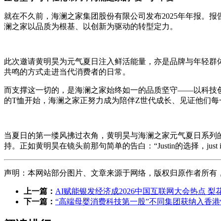
就在不久前，海澜之家集团股份有限公司发布2025年年报。报
澜之家以品质为根基、以创新为驱动的转型定力。
此次邀请黄明昊为元气夏日注入鲜活能量，亦是品牌与年轻群
共鸣的方式走进当代消费者的日常。
而支撑这一切的，是海澜之家始终如一的品质坚守——以科技
的T恤开始，海澜之家正努力成为陪伴Z世代成长、见证他们每
当夏日的第一缕风拂过衣角，黄明昊与海澜之家元气夏日系列
持。正如黄明昊在镜头前那句简单的告白：“Justin的选择，j
声明：本网站部分图片、文章来源于网络，版权归原作者所有，如有侵
上一篇：
AI赋能银发经济成2026中国互联网大会热点 
下一篇：
“高端母婴消费科技第一股”不同集团获纳入香