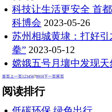
科技让生活更安全 首
科博会
2023-05-26
苏州相城黄埭：打好引
拳”
2023-05-12
嫦娥五号月壤中发现天
首页
上一页
1
2
3
4
5
6
7
8
9
10
下一页
尾页
阅读排行
低碳环保 绿色出行