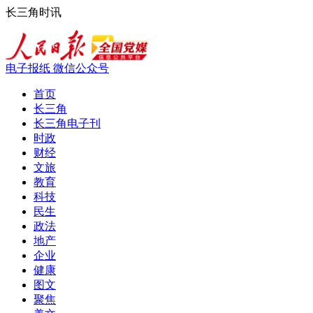
长三角时讯
电子报纸
微信公众号
首页
长三角
长三角电子刊
时政
财经
文旅
教育
科技
民生
政法
地产
企业
健康
图文
聚焦