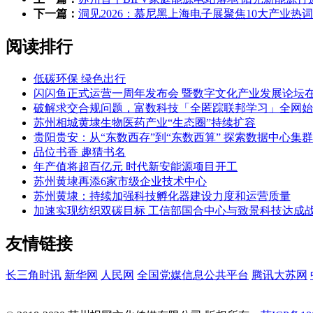
下一篇：
洞见2026：慕尼黑上海电子展聚焦10大产业热
阅读排行
低碳环保 绿色出行
闪闪鱼正式运营一周年发布会 暨数字文化产业发展论坛
破解求交合规问题，富数科技「全匿踪联邦学习」全网始
苏州相城黄埭生物医药产业“生态圈”持续扩容
贵阳贵安：从“东数西存”到“东数西算” 探索数据中心集
品位书香 趣猜书名
年产值将超百亿元 时代新安能源项目开工
苏州黄埭再添6家市级企业技术中心
苏州黄埭：持续加强科技孵化器建设力度和运营质量
加速实现纺织双碳目标 工信部国合中心与致景科技达成
友情链接
长三角时讯
新华网
人民网
全国党媒信息公共平台
腾讯大苏网