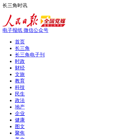
长三角时讯
电子报纸
微信公众号
首页
长三角
长三角电子刊
时政
财经
文旅
教育
科技
民生
政法
地产
企业
健康
图文
聚焦