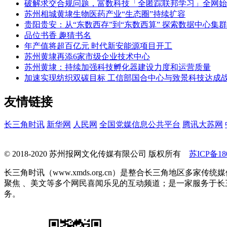
破解求交合规问题，富数科技「全匿踪联邦学习」全网始
苏州相城黄埭生物医药产业“生态圈”持续扩容
贵阳贵安：从“东数西存”到“东数西算” 探索数据中心集
品位书香 趣猜书名
年产值将超百亿元 时代新安能源项目开工
苏州黄埭再添6家市级企业技术中心
苏州黄埭：持续加强科技孵化器建设力度和运营质量
加速实现纺织双碳目标 工信部国合中心与致景科技达成
友情链接
长三角时讯
新华网
人民网
全国党媒信息公共平台
腾讯大苏网
© 2018-2020 苏州报网文化传媒有限公司 版权所有
苏ICP备180
长三角时讯（www.xmds.org.cn）是整合长三角地区
聚焦 、美文等多个网民喜闻乐见的互动频道；是一家服务于
务。