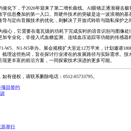
的催化下，于2026年迎来了第二增长曲线。AI眼镜正逐渐褪去
字信息叠加的第一入口。而硬件技术的突破是这一波浪潮的基石：
传导与定向音频技术的优化，则解决了开放式聆听与隐私保护之
成为核心，它需要在毫瓦级的功耗下完成实时的语音识别与图像
更加专业化，非侵入式血糖监测、连续血压追踪等功能的传感器
W1-W5、N1-N5举办。展会规模扩大至近12万平米，计划邀请
用。梳理这些热词，旨在探讨行业潜在的发展路径与实际需求。
呈现更丰富的前沿方案，一同探索技术演进的更多可能。
权，请联系删除电话：0512-65733795。
件项目签约
训
在苏举行