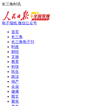
长三角时讯
电子报纸
微信公众号
首页
长三角
长三角电子刊
时政
财经
文旅
教育
科技
民生
政法
地产
企业
健康
图文
聚焦