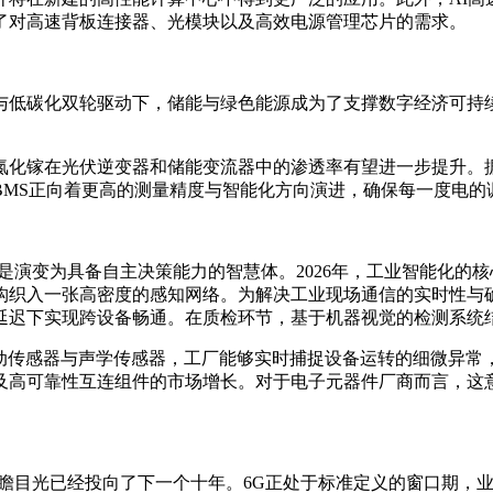
了对高速背板连接器、光模块以及高效电源管理芯片的需求。
与低碳化双轮驱动下，储能与绿色能源成为了支撑数字经济可持
光伏逆变器和储能变流器中的渗透率有望进一步提升。据Yole In
BMS正向着更高的测量精度与智能化方向演进，确保每一度电的
而是演变为具备自主决策能力的智慧体。2026年，工业智能化的
构织入一张高密度的感知网络。为解决工业现场通信的实时性与确
延迟下实现跨设备畅通。在质检环节，基于机器视觉的检测系统结
振动传感器与声学传感器，工厂能够实时捕捉设备运转的细微异常
及高可靠性互连组件的市场增长。对于电子元器件厂商而言，这
业的前瞻目光已经投向了下一个十年。6G正处于标准定义的窗口期