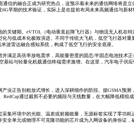
地面通信的融合正成为研究热点，这预示着未来的通信网络将是立
注6G早期的技术验证，实际上是在提前布局未来高频通信与新材
落地的关键期。eVTOL（电动垂直起降飞行器）与物流无人机在
型化与低成本化极致演进。不同于传统大飞机，低空飞行器对重
/毫米波雷达融合感知系统，构成了低空飞行的安全底座。
并满足高倍率放电需求，高能量密度的固态/半固态电池技术正
低空基站与轻量化机载通信终端需求激增。在这里，汽车电子供
网产业正告别粗放式增长，进入深耕细作的阶段。据GSMA预测
焦点。RedCap通过裁剪不必要的频段与天线数量，在大幅降低模
过采集环境中的光能、温差或射频能量，无源标签实现了零功耗
件安全单元或物理不可克隆功能的芯片成为入网设备的身份证，