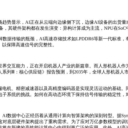
趋势显示，AI正在从云端向边缘侧下沉，边缘AI设备的出货量
备，其硬件架构都在发生演变：异构计算成为主流，NPU在SoC
解数据传输的瓶颈，AI高速存储技术如LPDDR6等新一代标准
，以保障高速信号的完整性。
世界交互能力，正在开启机器人产业的新篇章。而人形机器人作
系列Ⅲ：核心供应链》报告预测，到2035年，全球人形机器人市
服电机、精密减速器以及高精度编码器是实现灵活运动的基础。
电子系统的挑战。如何在高动态环境下保持信号传输的稳定性，
心正经历着从通用计算向智算架构的深刻转型。据Synergy Res
这对底层硬件架构提出了重构需求。为了应对万亿参数模型的训
将在新建的高性能计算中心中得到更广泛的应用。此外，AI高