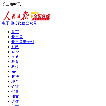
长三角时讯
电子报纸
微信公众号
首页
长三角
长三角电子刊
时政
财经
文旅
教育
科技
民生
政法
地产
企业
健康
图文
聚焦