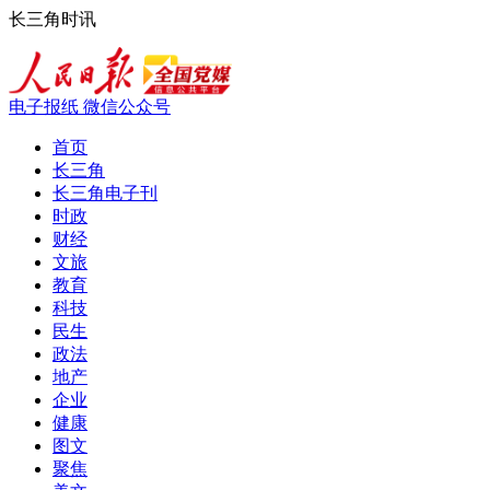
长三角时讯
电子报纸
微信公众号
首页
长三角
长三角电子刊
时政
财经
文旅
教育
科技
民生
政法
地产
企业
健康
图文
聚焦