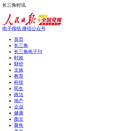
长三角时讯
电子报纸
微信公众号
首页
长三角
长三角电子刊
时政
财经
文旅
教育
科技
民生
政法
地产
企业
健康
图文
聚焦