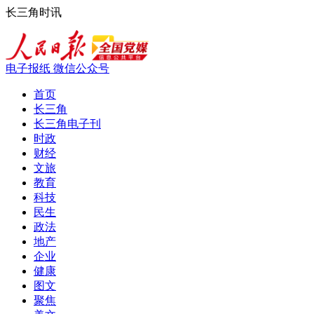
长三角时讯
电子报纸
微信公众号
首页
长三角
长三角电子刊
时政
财经
文旅
教育
科技
民生
政法
地产
企业
健康
图文
聚焦