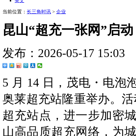
美文
当前位置：
长三角时讯
>
企业
昆山“超充一张网”启
发布：2026-05-17 15
5 月 14 日，茂电・
奥莱超充站隆重举办。活动
超充站点，进一步加密
山高品质超充网络，为