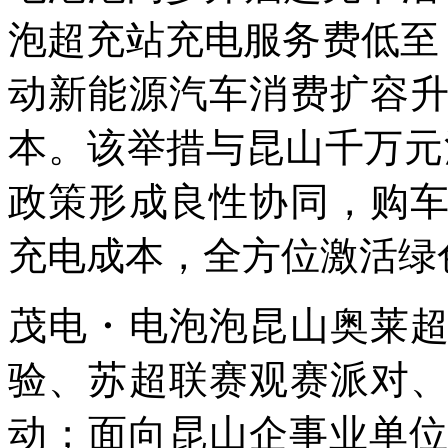
泡超充站充电服务费低至 0
动新能源汽车消费扩容
本。该举措与昆山千万元消
政策形成良性协同，购
充电成本，全方位激活绿
茂电・电泡泡昆山奥莱
验、苏超联赛观赛派对
动；面向昆山企事业单位