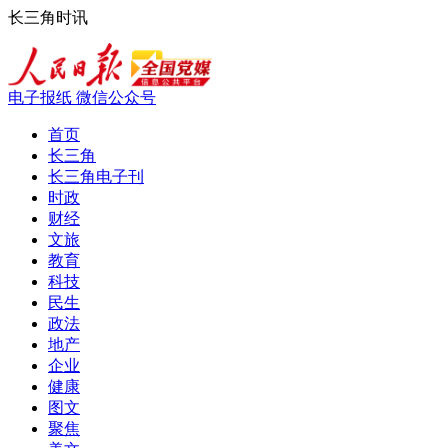
长三角时讯
电子报纸
微信公众号
首页
长三角
长三角电子刊
时政
财经
文旅
教育
科技
民生
政法
地产
企业
健康
图文
聚焦