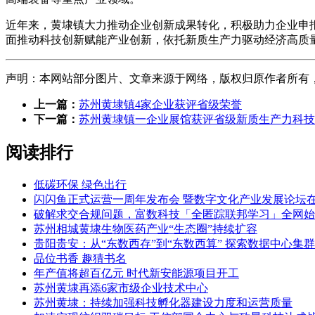
近年来，黄埭镇大力推动企业创新成果转化，积极助力企业申
面推动科技创新赋能产业创新，依托新质生产力驱动经济高质
声明：本网站部分图片、文章来源于网络，版权归原作者所有，如有侵
上一篇：
苏州黄埭镇4家企业获评省级荣誉
下一篇：
苏州黄埭镇一企业展馆获评省级新质生产力科技
阅读排行
低碳环保 绿色出行
闪闪鱼正式运营一周年发布会 暨数字文化产业发展论坛
破解求交合规问题，富数科技「全匿踪联邦学习」全网始
苏州相城黄埭生物医药产业“生态圈”持续扩容
贵阳贵安：从“东数西存”到“东数西算” 探索数据中心集
品位书香 趣猜书名
年产值将超百亿元 时代新安能源项目开工
苏州黄埭再添6家市级企业技术中心
苏州黄埭：持续加强科技孵化器建设力度和运营质量