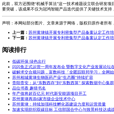
此前，双方还围绕“机械手算法”这一技术难题设立联合研发
要突破，该成果不仅为冠鸿智能产品迭代提供了关键技术支持，
声明：本网站部分图片、文章来源于网络，版权归原作者所有，如有侵
上一篇：
苏州黄埭镇开展专利密集型产品备案认定工作培
下一篇：
苏州黄埭镇开展专利密集型产品备案认定工作培
阅读排行
低碳环保 绿色出行
闪闪鱼正式运营一周年发布会 暨数字文化产业发展论坛
破解求交合规问题，富数科技「全匿踪联邦学习」全网始
苏州相城黄埭生物医药产业“生态圈”持续扩容
贵阳贵安：从“东数西存”到“东数西算” 探索数据中心集
品位书香 趣猜书名
年产值将超百亿元 时代新安能源项目开工
苏州黄埭再添6家市级企业技术中心
苏州黄埭：持续加强科技孵化器建设力度和运营质量
加速实现纺织双碳目标 工信部国合中心与致景科技达成