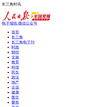
长三角时讯
电子报纸
微信公众号
首页
长三角
长三角电子刊
时政
财经
文旅
教育
科技
民生
政法
地产
企业
健康
图文
聚焦